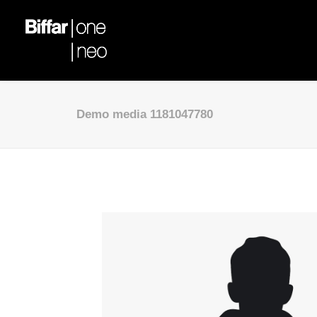
Demo media 1181047780