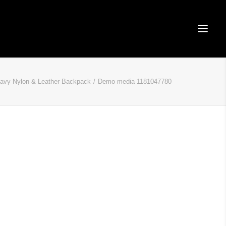
avy Nylon & Leather Backpack
Demo media 1181047780